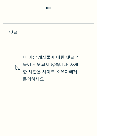
댓글
so********* 2023-02-10
박다* 2023-02-07 [BesT
더 이상 게시물에 대한 댓글 기
[BesT 후기] 솔직한 LA 하
후기] 솔직한 LA 
능이 지원되지 않습니다. 자세
루 여행 + 그리피스천문
행 + 그리피스천문
한 사항은 사이트 소유자에게
대 LA야경
야경
문의하세요.