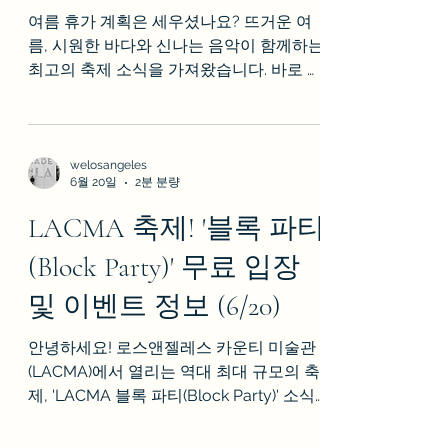
여름 휴가 계획은 세우셨나요? 뜨거운 여
름, 시원한 바다와 신나는 음악이 함께하는
최고의 축제 소식을 가져왔습니다. 바로 캘
리포니아 산타모니카의 상징인 3가 프로머
나드(Third Street Promenade)에서 펼쳐
지는 'Santa Monica Block Fest'입니다! ​
[행사 정보 한눈에 보기] 일시: 2026년 8월
welosangeles
6월 20일
2분 분량
8일 토요일 시간: 오후 5:00 - 자정 12:00 장
소: Third Street Promenade, Santa
LACMA 축제! '블록 파티
Monica 입장료: 무료 (Free Admission) ​
(Block Party)' 무료 입장
[Santa Monica Block Fest, 무엇을 즐길 수
있나요?] 다운타운 산타모니카의 3개 블록
및 이벤트 정보 (6/20)
이 거대한 여름 파티장으로 변신합니다! 신
나는 라이브 DJ 공연: 여러 개의 무대에서
안녕하세요! 로스앤젤레스 카운티 미술관
펼쳐지는 DJ들의 신나는 음악에 몸을 맡겨
(LACMA)에서 열리는 역대 최대 규모의 축
보세요. 야시장 & 푸드 트럭: 20개가 넘는
제, 'LACMA 블록 파티(Block Party)' 소식
다양한 벤더들이 참여하는 야시장에서 맛
을 공유합니다 www.lacma.org 20년간 준
있는 음식과 독특한 기념품을 만
비해 온 새로운 '데이비드 게펜 갤러리