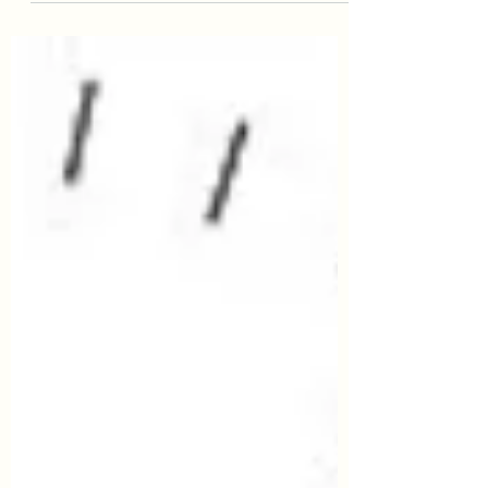
(David Geffen Galleries)'의 그랜드 오프닝
을 기념하여 윌셔 블루버드(Wilshire Blvd)
일부 구간을 통제하고 대대적인 축제를 개
최한다고 합니다. 전관 무료 입장과 함께 다
채로운 행사가 준비되어 있으니 주말 나들
이 계획에 참고하세요! ■ 행사 개요 일시:
2026년 6월 20일 토요일, 오전 10시 ~ 오후
7시 장소: LACMA 및 윌셔 블루버드
(Curson부터 Fairfax 구간 도로 통제) 비용:
무료 (미술관 입장은 사전 예약 필수) ■ 주
요 프로그램 및 일정 1. 미술관 전관 무료 입
장 (오전 10시 ~ 오후 7시) 새롭게 개관한
'데이비드 게펜 갤러리'와 신규 전시
<Fashioning