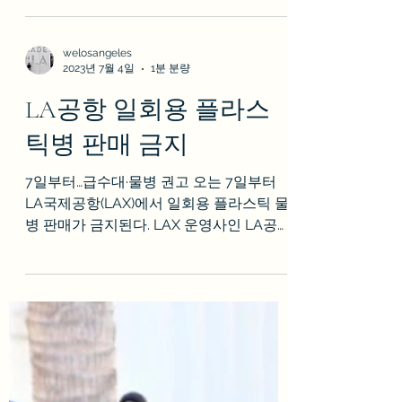
인앤아웃에서는 ★더블더블버거, (패티와
치즈 2장씩 추가) ★치즈버거, (치즈 추가)
★햄버거 딱 3개 버거만 판매한다. 모든 버
거에는 *구운 빵, *소고기 패티, *양파, *양상
추, *토마토, *소스가 기본으로 들어간다
↓↓2024년 5월...
welosangeles
2023년 7월 4일
1분 분량
LA공항 일회용 플라스
틱병 판매 금지
7일부터…급수대·물병 권고 오는 7일부터
LA국제공항(LAX)에서 일회용 플라스틱 물
병 판매가 금지된다. LAX 운영사인 LA공항
공사(LAWA)는 공항 내 일회용 플라스틱 물
병 판매 금지는 환경 파괴로 인해 심화하는
기후 변화를 막기 위한 특단의...