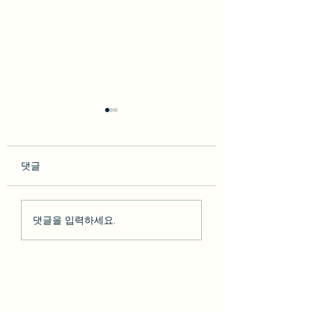
댓글
so********* 2023-02-10
박다* 2023-02-07 [BesT
댓글을 입력하세요.
[BesT 후기] 솔직한 LA 하
후기] 솔직한 LA 
루 여행 + 그리피스천문
행 + 그리피스천문
대 LA야경
야경