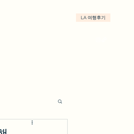
LA 여행후기
kakao : We.LA
행.