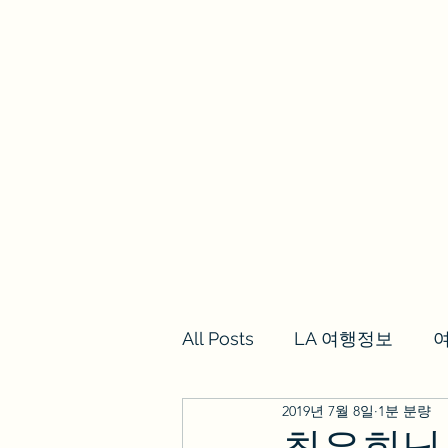
we los angeles
갈렙투어
LA여행정보,여행후기
투어
All Posts
LA 여행정보
2019년 7월 8일
1분 분량
최은희님 갈