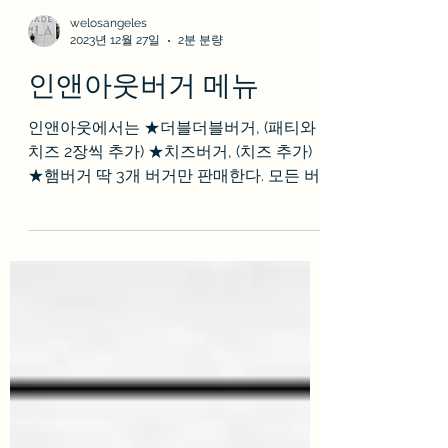
welosangeles
2023년 12월 27일
2분 분량
인앤아웃버거 메뉴
인앤아웃에서는 ★더블더블버거, (패티와
치즈 2장씩 추가) ★치즈버거, (치즈 추가)
★햄버거 딱 3개 버거만 판매한다. 모든 버
거에는 *구운 빵, *소고기 패티, *양파, *양상
추, *토마토, *소스가 기본으로 들어간다
↓↓2024년 5월...