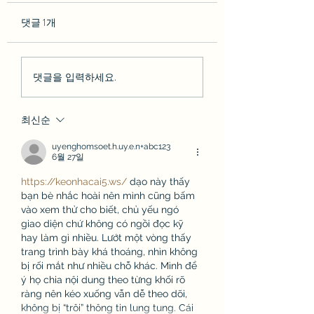
및 이벤트 정보 (6/20)
댓글 1개
안녕하세요! 로스앤젤레스
카운티 미술관(LACMA)에
서 열리는 역대 최대 규모의
11월3일 서머타임 
축제, 'LACMA 블록 파티
댓글을 입력하세요.
타임) 해제
(Block Party)' 소식을 공유
합니다 www.lacma.org 20
최신순
년간 준비해 온 새로운 '데
이비드 게펜 갤러리(David
uyenghomsoet.h.uy.e.n+abc123
Geffen Galleries)'의 그랜드
6월 27일
오프닝을 기념하여 윌셔 블
https://keonhacai5.ws/
 dạo này thấy 
루버드(Wilshire Blvd) 일부
bạn bè nhắc hoài nên mình cũng bấm 
구간을 통제
vào xem thử cho biết, chủ yếu ngó 
giao diện chứ không có ngồi đọc kỹ 
hay làm gì nhiều. Lướt một vòng thấy 
trang trình bày khá thoáng, nhìn không 
bị rối mắt như nhiều chỗ khác. Mình để 
ý họ chia nội dung theo từng khối rõ 
ràng nên kéo xuống vẫn dễ theo dõi, 
không bị “trôi” thông tin lung tung. Cái 