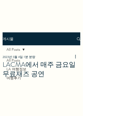
we los angeles
게시물
All Posts
2023년 5월 4일
1분 분량
All Posts
LACMA에서 매주 금요일
LA 여행정보
무료재즈 공연
여행후기