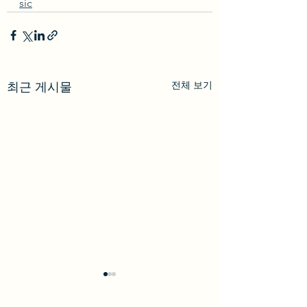
sic
전체 보기
최근 게시물
LACMA 축제! '블록 파티
(Block Party)' 무료 입장