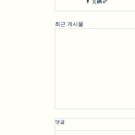
최근 게시물
LACMA 축제! '블록 파티(Block
댓글
Party)' 무료 입장 및 이벤트 정