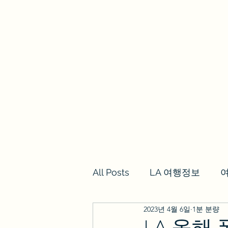
we los angeles
갈렙투어
LA여행정보,여행후기
투어
All Posts
LA 여행정보
2023년 4월 6일
1분 분량
LA 올해