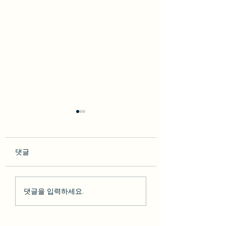
댓글
so********* 2023-02-10
박다* 2023-02-07 [BesT
댓글을 입력하세요.
[BesT 후기] 솔직한 LA 하
후기] 솔직한 LA 
루 여행 + 그리피스천문
행 + 그리피스천문