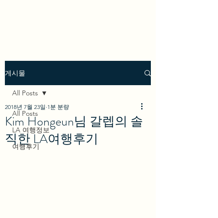
we los angeles
게시물
All Posts
2018년 7월 23일
1분 분량
All Posts
Kim Hongeun님 갈렙의 솔
LA 여행정보
직한 LA여행후기
여행후기