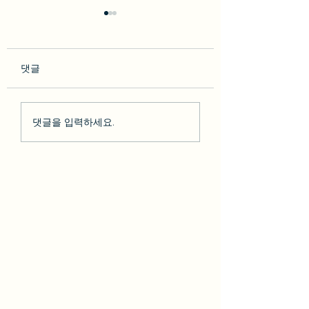
댓글
so********* 2023-02-10
박다* 2023-02-07 [BesT
댓글을 입력하세요.
[BesT 후기] 솔직한 LA 하
후기] 솔직한 LA 
루 여행 + 그리피스천문
행 + 그리피스천문
대 LA야경
야경