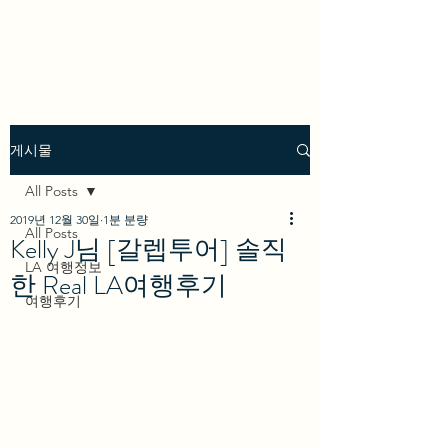
we los angeles
게시물
All Posts
2019년 12월 30일
1분 분량
All Posts
Kelly J님 [갈렙투어] 솔직
LA 여행정보
한 Real LA여행후기
여행후기