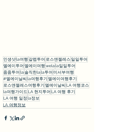
인생샷
la여행
갈렙투어
로스앤젤레스
일일투어
엘에이투어
엘에이여행
wela
la일일투어
줌줌투어
la
솔직한la
la투어
미서부여행
#엘에이날씨
la여행후기
엘에이여행후기
로스앤젤레스여행후기
엘에이날씨
LA 여행코스
la여행가이드
LA 현지투어
LA 여행 후기
LA 여행 일정
la정보
LA 여행정보