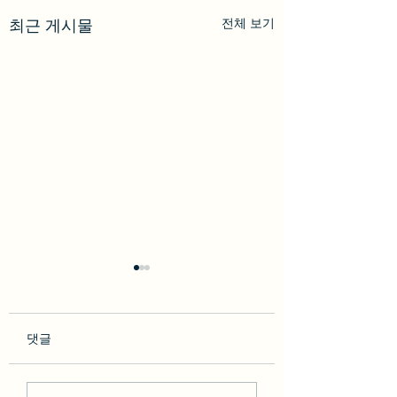
전체 보기
최근 게시물
댓글
팜파스그릴 메뉴