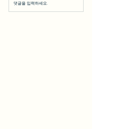
11월3일 서머타임 (썸머
댓글을 입력하세요.
타임) 해제