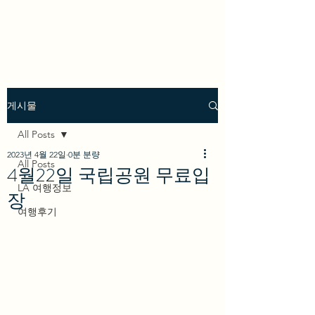
we los angeles
게시물
All Posts
2023년 4월 22일
0분 분량
All Posts
4월22일 국립공원 무료입
LA 여행정보
장
여행후기