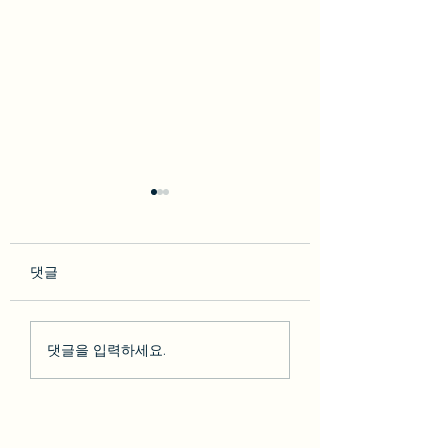
댓글
so********* 2023-02-10
박다* 2023-02-07 [BesT
댓글을 입력하세요.
[BesT 후기] 솔직한 LA 하
후기] 솔직한 LA 
루 여행 + 그리피스천문
행 + 그리피스천문
대 LA야경
야경