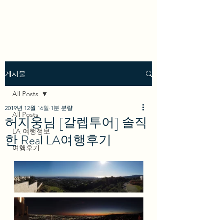
we los angeles
게시물
All Posts
2019년 12월 16일
1분 분량
All Posts
허지웅님 [갈렙투어] 솔직
LA 여행정보
한 Real LA여행후기
여행후기