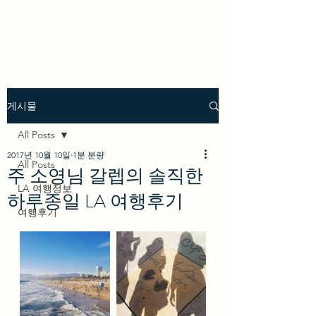
we los angeles
게시물
All Posts
2017년 10월 10일
1분 분량
All Posts
주 소영님 갈렙의 솔직한
LA 여행정보
하루종일 LA 여행후기
여행후기