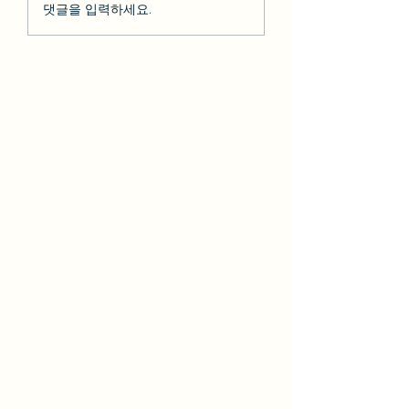
so********* 2023-02-10
박다* 2023-02-07 [BesT
댓글을 입력하세요.
[BesT 후기] 솔직한 LA 하
후기] 솔직한 LA 
루 여행 + 그리피스천문
행 + 그리피스천문
대 LA야경
야경