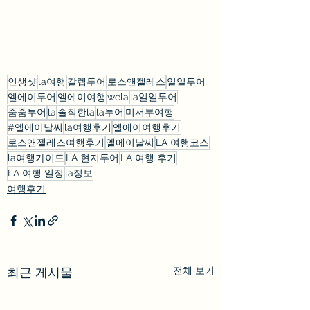
인생샷
la여행
갈렙투어
로스앤젤레스
일일투어
엘에이투어
엘에이여행
wela
la일일투어
줌줌투어
la
솔직한la
la투어
미서부여행
#엘에이날씨
la여행후기
엘에이여행후기
로스앤젤레스여행후기
엘에이날씨
LA 여행코스
la여행가이드
LA 현지투어
LA 여행 후기
LA 여행 일정
la정보
여행후기
전체 보기
최근 게시물