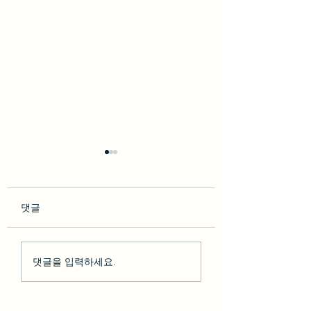
댓글
so********* 2023-02-10
박다* 2023-02-07 [BesT
댓글을 입력하세요.
[BesT 후기] 솔직한 LA 하
후기] 솔직한 LA 
루 여행 + 그리피스천문
행 + 그리피스천문