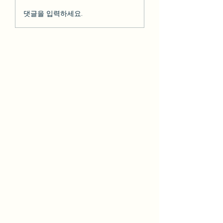
so********* 2023-02-10
박다* 2023-02-07 [BesT
댓글을 입력하세요.
[BesT 후기] 솔직한 LA 하
후기] 솔직한 LA 
루 여행 + 그리피스천문
행 + 그리피스천문
대 LA야경
야경