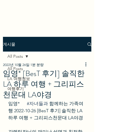
we los angeles
게시물
All Posts
2022년 10월 26일
1분 분량
All Posts
임영* [BesT 후기] 솔직한
LA 여행정보
LA 하루 여행 + 그리피스
여행후기
천문대 LA야경
임영*      
#자녀들과
 함께하는 가족여
행 2022-10-26 [BesT 후기] 솔직한 LA 
하루 여행 + 그리피스천문대 LA야경
갈렙팀장님의 재미난 설명과 친절함