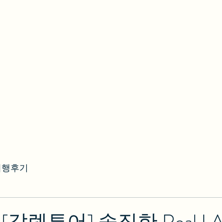
여행후기
[갈렙투어] 솔직한 Real 