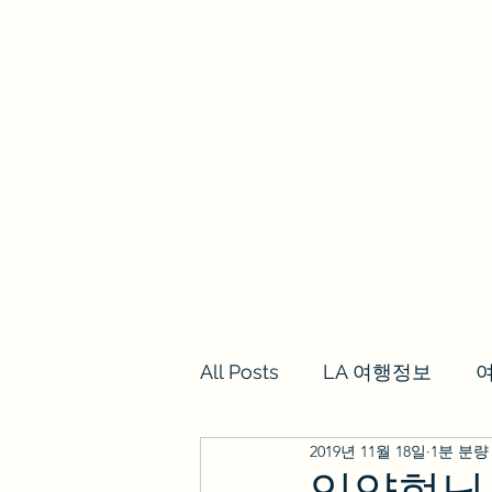
we los angeles
갈렙투어
LA여행정보,여행후기
투어
All Posts
LA 여행정보
2019년 11월 18일
1분 분량
임양현님 