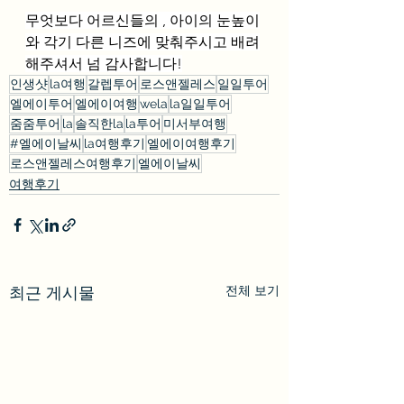
무엇보다 어르신들의 , 아이의 눈높이
와 각기 다른 니즈에 맞춰주시고 배려
해주셔서 넘 감사합니다!
인생샷
la여행
갈렙투어
로스앤젤레스
일일투어
엘에이투어
엘에이여행
wela
la일일투어
줌줌투어
la
솔직한la
la투어
미서부여행
#엘에이날씨
la여행후기
엘에이여행후기
로스앤젤레스여행후기
엘에이날씨
여행후기
전체 보기
최근 게시물