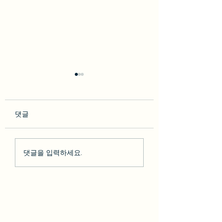
댓글
so********* 2023-02-10
박다* 2023-02-07 [BesT
댓글을 입력하세요.
[BesT 후기] 솔직한 LA 하
후기] 솔직한 LA 
루 여행 + 그리피스천문
행 + 그리피스천문
대 LA야경
야경