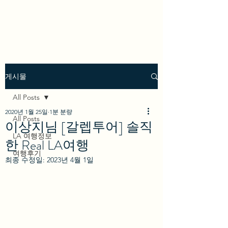
we los angeles
게시물
All Posts
2020년 1월 25일
1분 분량
All Posts
이상지님 [갈렙투어] 솔직
LA 여행정보
한 Real LA여행
여행후기
최종 수정일:
2023년 4월 1일