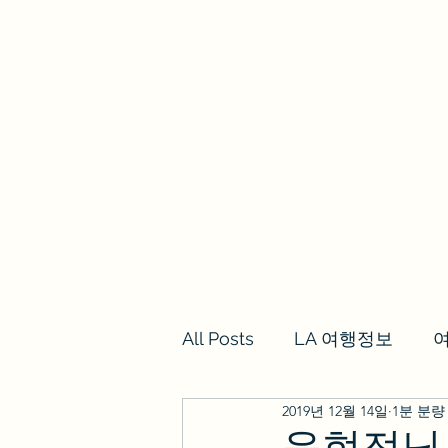
we los angeles
갈렙투어
LA여행정보,여행후기
투어
All Posts
LA 여행정보
2019년 12월 14일
1분 분량
윤현정님 