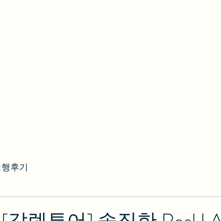
여행후기
[갈렙투어] 솔직한 Real 