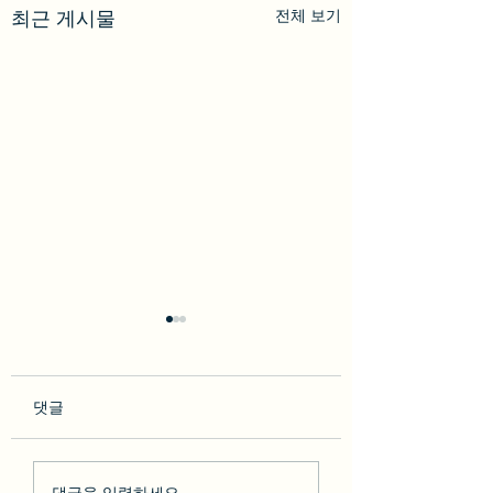
전체 보기
최근 게시물
댓글
so********* 2023-02-10
박다* 2023-02-07 [BesT
댓글을 입력하세요.