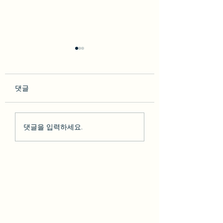
댓글
so********* 2023-02-10
박다* 2023-02-07 [BesT
댓글을 입력하세요.
[BesT 후기] 솔직한 LA 하
후기] 솔직한 LA 
루 여행 + 그리피스천문
행 + 그리피스천문
대 LA야경
야경