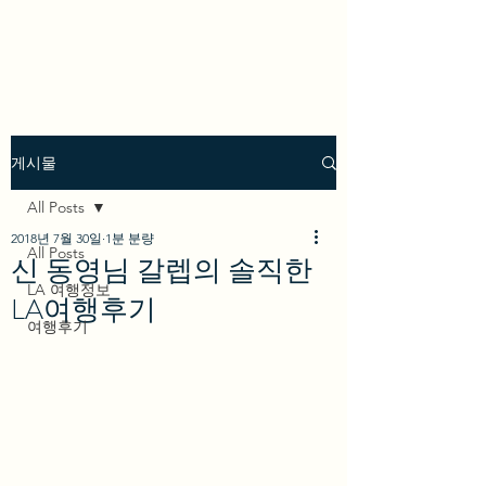
we los angeles
게시물
All Posts
2018년 7월 30일
1분 분량
All Posts
신 동영님 갈렙의 솔직한
LA 여행정보
LA여행후기
여행후기