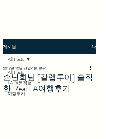
we los angeles
게시물
All Posts
2019년 10월 21일
1분 분량
All Posts
손난희님 [갈렙투어] 솔직
LA 여행정보
한 Real LA여행후기
여행후기