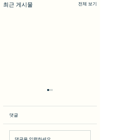
전체 보기
최근 게시물
댓글
so********* 2023-02-10
박다* 2023-02-07 [BesT
댓글을 입력하세요.