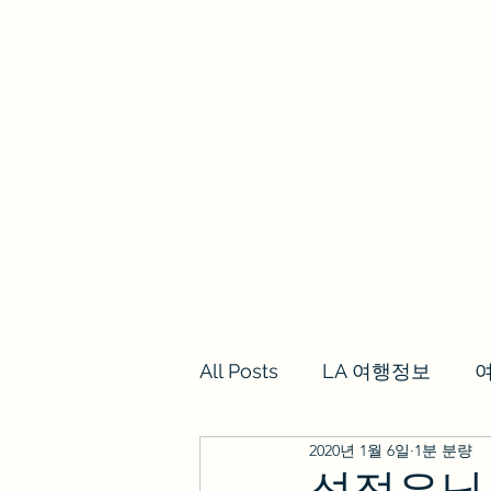
we los angeles
갈렙투어
LA여행정보,여행후기
투어
All Posts
LA 여행정보
2020년 1월 6일
1분 분량
성정은님 