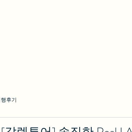
여행후기
[갈렙투어] 솔직한 Real 