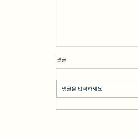
댓글
댓글을 입력하세요.
효진* 2023-02-13 [BesT 후기]
솔직한 LA 하루 여행 + 그리피
스천문대 LA야경
kakao : We.LA