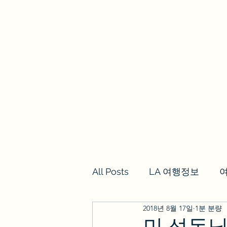
we los angeles
갈렙투어
LA여행정보,여행후기
투어
All Posts
LA 여행정보
2018년 8월 17일
1분 분량
민 성돈님