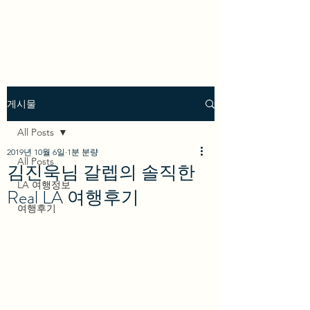
we los angeles
게시물
All Posts
2019년 10월 6일
1분 분량
All Posts
김진욱님 갈렙의 솔직한
LA 여행정보
Real LA 여행후기
여행후기