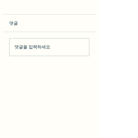
댓글
so********* 2023-02-10
박다* 2023-02-07 [BesT
댓글을 입력하세요.
[BesT 후기] 솔직한 LA 하
후기] 솔직한 LA 
루 여행 + 그리피스천문
행 + 그리피스천문
대 LA야경
야경