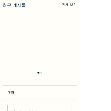
전체 보기
최근 게시물
댓글
so********* 2023-02-10
박다* 2023-02-07 [BesT