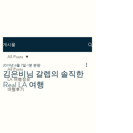
we los angeles
게시물
All Posts
2019년 6월 7일
1분 분량
All Posts
김은비님 갈렙의 솔직한
LA 여행정보
Real LA 여행
여행후기