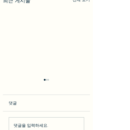
최근 게시물
댓글
so********* 2023-02-10
박다* 2023-02-07 [BesT
댓글을 입력하세요.