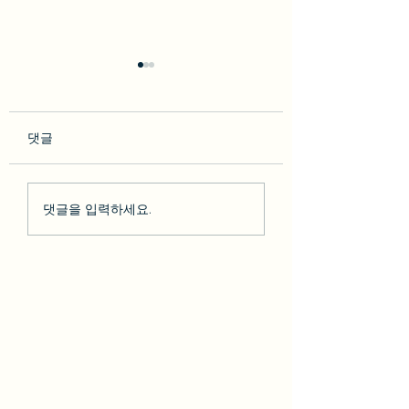
댓글
so********* 2023-02-10
박다* 2023-02-07 [BesT
댓글을 입력하세요.
[BesT 후기] 솔직한 LA 하
후기] 솔직한 LA 
루 여행 + 그리피스천문
행 + 그리피스천문
대 LA야경
야경