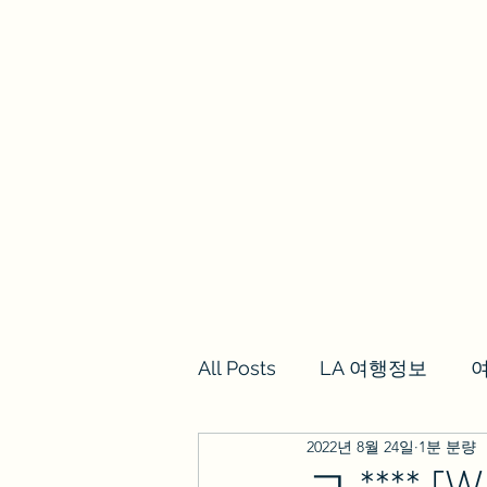
we los angeles
갈렙투어
LA여행정보,여행후기
투어
All Posts
LA 여행정보
2022년 8월 24일
1분 분량
ㄱ.**** 